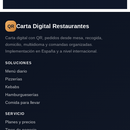
Carta Digital Restaurantes
QR
Carta digital con QR, pedidos desde mesa, recogida,
domicilio, multiidioma y comandas organizadas.
Implementación en España y a nivel internacional.
SOLUCIONES
Menú diario
Pizzerías
Kebabs
Hamburgueserías
Comida para llevar
SERVICIO
Planes y precios
Tipos de negocio