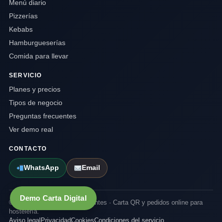
Menú diario
Pizzerías
Kebabs
Hamburgueserías
Comida para llevar
SERVICIO
Planes y precios
Tipos de negocio
Preguntas frecuentes
Ver demo real
CONTACTO
WhatsApp
Email
Demo Carta Digital
© 2026 Carta Digital Restaurantes · Carta QR y pedidos online para
hostelería.
Aviso legal
Privacidad
Cookies
Condiciones del servicio